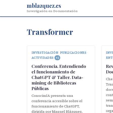
mblazquez.es
Investigación en Documentación
Transformer
INVESTIGACIÓN
·
PUBLICACIONES
·
INV
ENT
ACTIVIDADES
+1
Rev
Conferencia. Entendiendo
Do
el funcionamiento de
ChatGPT & Taller. Data-
Cha
mining de Bibliotecas
Tran
Públicas
doc
cont
ConocimIA presenta una
semá
conferencia accesible sobre el
tra
funcionamiento de ChatGPT,
orga
dirigida por Manuel Blázquez,