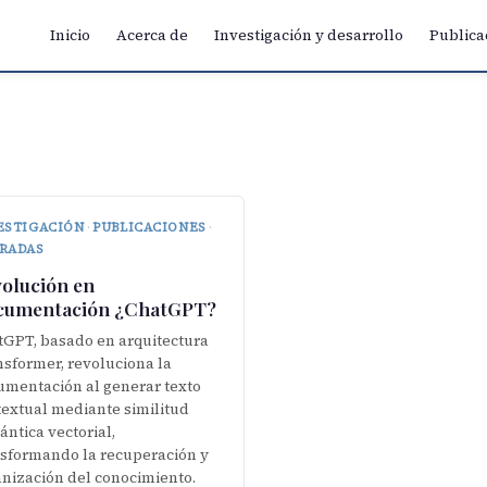
Inicio
Acerca de
Investigación y desarrollo
Publica
ESTIGACIÓN
·
PUBLICACIONES
·
RADAS
olución en
cumentación ¿ChatGPT?
tGPT, basado en arquitectura
sformer, revoluciona la
umentación al generar texto
extual mediante similitud
ntica vectorial,
nsformando la recuperación y
nización del conocimiento.