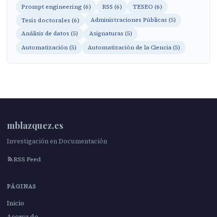
Prompt engineering (6)
RSS (6)
TESEO (6)
Tesis doctorales (6)
Administraciones Públicas (5)
Análisis de datos (5)
Asignaturas (5)
Automatización (5)
Automatización de la Ciencia (5)
mblazquez.es
Investigación en Documentación
RSS Feed
PÁGINAS
Inicio
Acerca de