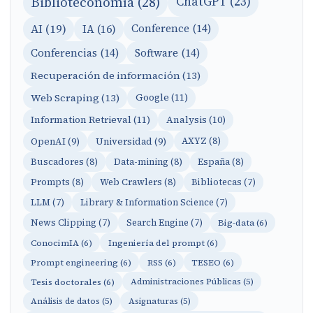
Biblioteconomía (28)
ChatGPT (23)
AI (19)
IA (16)
Conference (14)
Conferencias (14)
Software (14)
Recuperación de información (13)
Web Scraping (13)
Google (11)
Information Retrieval (11)
Analysis (10)
OpenAI (9)
Universidad (9)
AXYZ (8)
Buscadores (8)
Data-mining (8)
España (8)
Prompts (8)
Web Crawlers (8)
Bibliotecas (7)
LLM (7)
Library & Information Science (7)
News Clipping (7)
Search Engine (7)
Big-data (6)
ConocimIA (6)
Ingeniería del prompt (6)
Prompt engineering (6)
RSS (6)
TESEO (6)
Tesis doctorales (6)
Administraciones Públicas (5)
Análisis de datos (5)
Asignaturas (5)