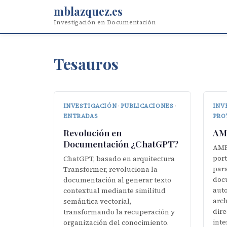
mblazquez.es
Investigación en Documentación
Tesauros
INVESTIGACIÓN
·
PUBLICACIONES
·
INV
ENTRADAS
PRO
Revolución en
AM
Documentación ¿ChatGPT?
AMPd
por
ChatGPT, basado en arquitectura
para
Transformer, revoluciona la
docu
documentación al generar texto
auto
contextual mediante similitud
arc
semántica vectorial,
dire
transformando la recuperación y
inte
organización del conocimiento.