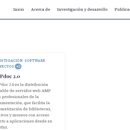
Inicio
Acerca de
Investigación y desarrollo
Publica
ESTIGACIÓN
·
SOFTWARE
·
YECTOS
+2
Pdoc 2.0
oc 2.0 es la distribución
table de servidor web AMP
 profesionales de la
mentación, que facilita la
matización de bibliotecas,
hivos y museos con acceso
cto a aplicaciones desde su
rfaz.