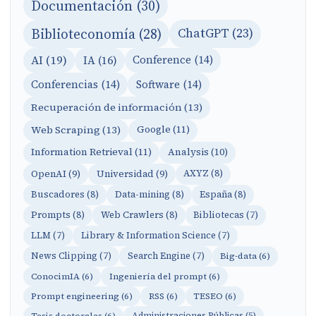
Documentación (30)
Biblioteconomía (28)
ChatGPT (23)
AI (19)
IA (16)
Conference (14)
Conferencias (14)
Software (14)
Recuperación de información (13)
Web Scraping (13)
Google (11)
Information Retrieval (11)
Analysis (10)
OpenAI (9)
Universidad (9)
AXYZ (8)
Buscadores (8)
Data-mining (8)
España (8)
Prompts (8)
Web Crawlers (8)
Bibliotecas (7)
LLM (7)
Library & Information Science (7)
News Clipping (7)
Search Engine (7)
Big-data (6)
ConocimIA (6)
Ingeniería del prompt (6)
Prompt engineering (6)
RSS (6)
TESEO (6)
Tesis doctorales (6)
Administraciones Públicas (5)